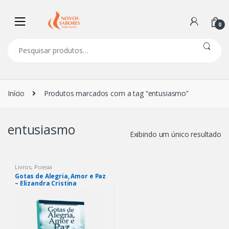
Navegação
Ir
de
para
0
comentários
o
conteúdo
Pesquisar
por:
Início
Produtos marcados com a tag “entusiasmo”
entusiasmo
Exibindo um único resultado
Livros
,
Poesia
Gotas de Alegria, Amor e Paz
– Elizandra Cristina