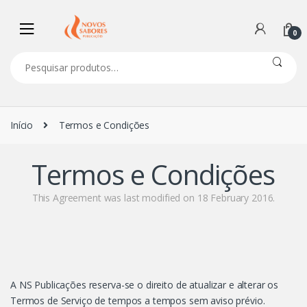
Navegação
Ir
de
para
0
comentários
o
conteúdo
Pesquisar
por:
Início
Termos e Condições
Termos e Condições
This Agreement was last modified on 18 February 2016.
A NS Publicações reserva-se o direito de atualizar e alterar os
Termos de Serviço de tempos a tempos sem aviso prévio.