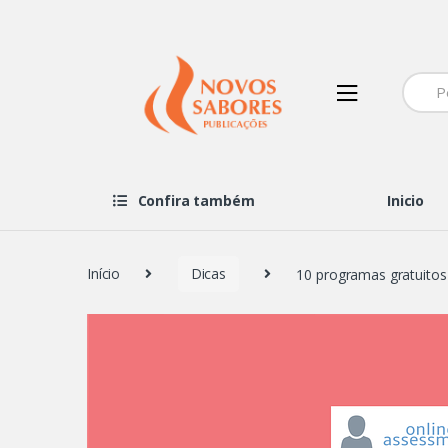
Navegação
Ir
de
para
comentários
o
Searc
conteúdo
for:
Confira também
Inicio
Início
Dicas
10 programas gratuitos 