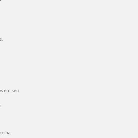
e,
ios em seu
.
colha,