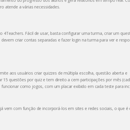
anhamento do progresso dos alunos e gera relatórios em tempo real. C
Pro atende a várias necessidades.
o 4Teachers. Fácil de usar, basta configurar uma turma, criar um quest
os devem criar contas separadas e fazer login na turma para ver e resp
ite aos usuários criar quizzes de múltipla escolha, questão aberta e
15 questões por quiz e tem direito a cem participações por mês (cad
a funcionar como jogos, com um placar exibido em cada teste para inc
 já vem com função de incorporá-los em sites e redes sociais, o que é