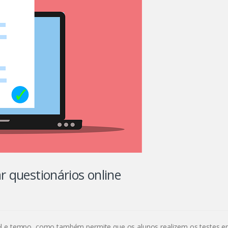
r questionários online
el e tempo, como também permite que os alunos realizem os testes 