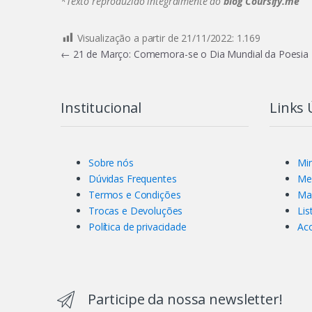
*Texto reproduzido integralmente do
blog Coursify.me
Visualização a partir de 21/11/2022:
1.169
Navegação
←
21 de Março: Comemora-se o Dia Mundial da Poesia
de
Post
Institucional
Links 
Sobre nós
Mi
Dúvidas Frequentes
Me
Termos e Condições
Ma
Trocas e Devoluções
Lis
Política de privacidade
Ac
Participe da nossa newsletter!