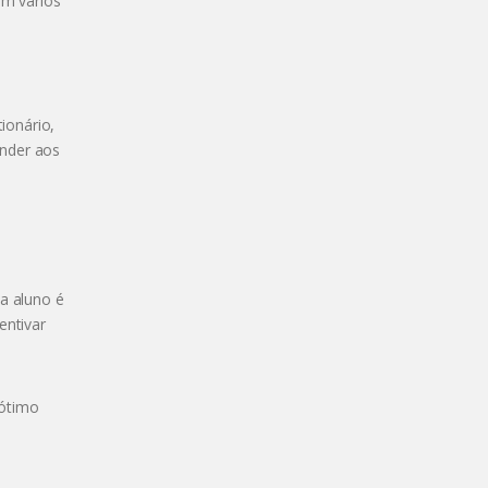
om vários
ionário,
onder aos
a aluno é
entivar
 ótimo