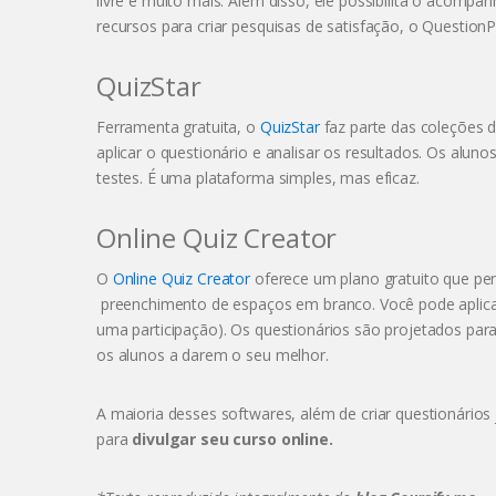
livre e muito mais. Além disso, ele possibilita o acomp
recursos para criar pesquisas de satisfação, o Question
QuizStar
Ferramenta gratuita, o
QuizStar
faz parte das coleções d
aplicar o questionário e analisar os resultados. Os alun
testes. É uma plataforma simples, mas eficaz.
Online Quiz Creator
O
Online Quiz Creator
oferece um plano gratuito que perm
preenchimento de espaços em branco. Você pode aplicar 
uma participação). Os questionários são projetados par
os alunos a darem o seu melhor.
A maioria desses softwares, além de criar questionários
para
divulgar seu curso online.