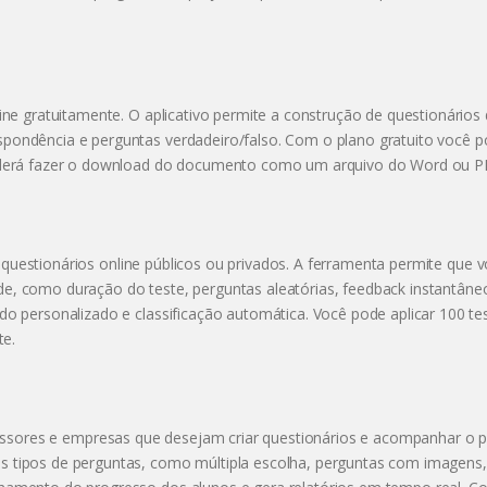
ine gratuitamente. O aplicativo permite a construção de questionários
espondência e perguntas verdadeiro/falso. Com o plano gratuito você p
, poderá fazer o download do documento como um arquivo do Word ou P
 questionários online públicos ou privados. A ferramenta permite que 
ade, como duração do teste, perguntas aleatórias, feedback instantâne
cado personalizado e classificação automática. Você pode aplicar 100 te
te.
essores e empresas que desejam criar questionários e acompanhar o 
ios tipos de perguntas, como múltipla escolha, perguntas com imagens