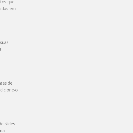
ntos que
itadas em
 suas
e
ntas de
adicione-o
e slides
ona