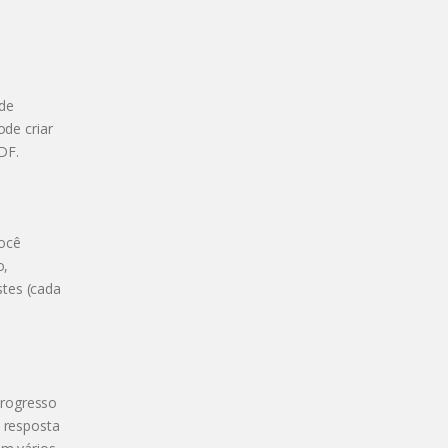
 de
ode criar
DF.
você
o,
stes (cada
progresso
, resposta