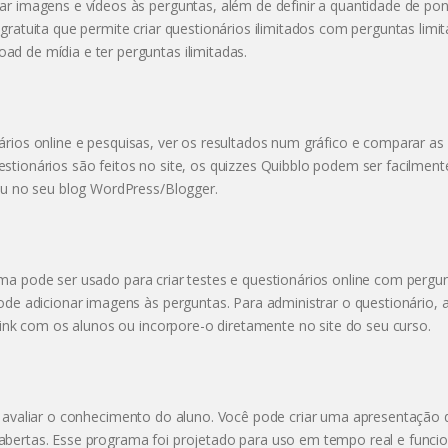
ar imagens e vídeos às perguntas, além de definir a quantidade de po
gratuita que permite criar questionários ilimitados com perguntas lim
d de mídia e ter perguntas ilimitadas.
rios online e pesquisas, ver os resultados num gráfico e comparar as
tionários são feitos no site, os quizzes Quibblo podem ser facilment
 ou no seu blog WordPress/Blogger.
ma pode ser usado para criar testes e questionários online com pergu
ode adicionar imagens às perguntas. Para administrar o questionário, 
link com os alunos ou incorpore-o diretamente no site do seu curso.
a avaliar o conhecimento do aluno. Você pode criar uma apresentação d
abertas. Esse programa foi projetado para uso em tempo real e funci