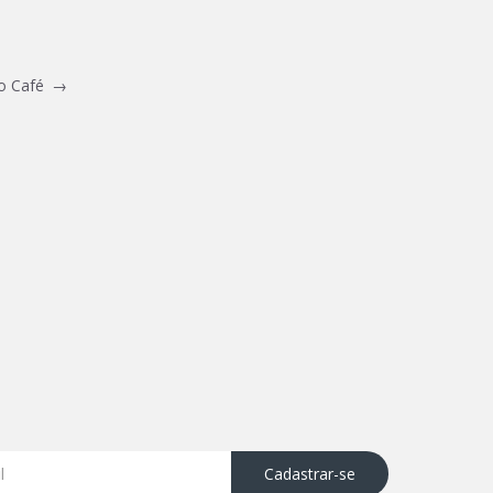
 do Café
→
Cadastrar-se