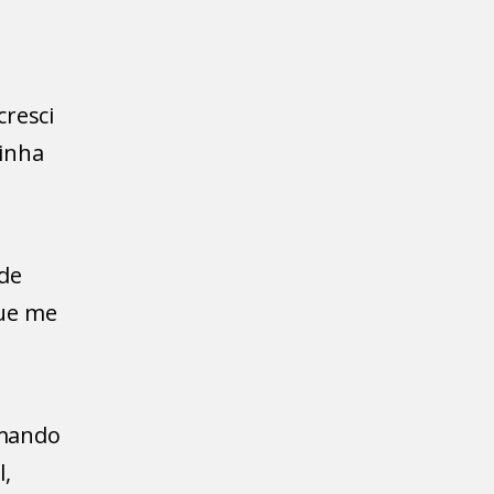
cresci
minha
de
que me
rmando
l,