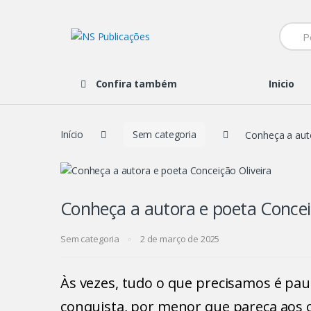
Navegação
Ir
de
para
Searc
comentários
o
for:
conteúdo
Confira também
Inicio
Início
Sem categoria
Conheça a auto
Conheça a autora e poeta Concei
Sem categoria
2 de março de 2025
Às vezes, tudo o que precisamos é paus
conquista, por menor que pareça aos o