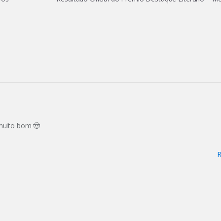
 muito bom 🤠
R