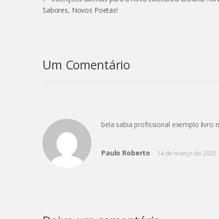
Navegação
Sabores, Novos Poetas!
de
Post
Um Comentário
bela sabia profissional exemplo livro
Paulo Roberto
14 de março de 2025