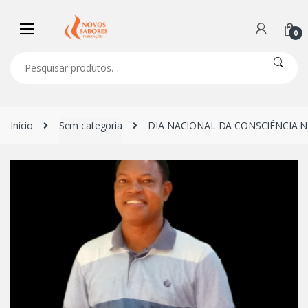
Navegação
Ir
de
para
0
comentários
o
conteúdo
Pesquisar
por:
Início
Sem categoria
DIA NACIONAL DA CONSCIÊNCIA N