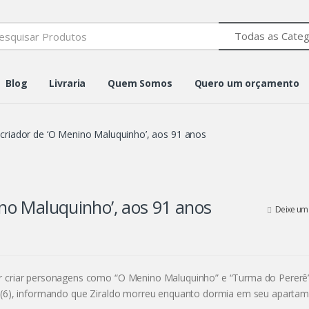
h
Blog
Livraria
Quem Somos
Quero um orçamento
 criador de ‘O Menino Maluquinho’, aos 91 anos
ino Maluquinho’, aos 91 anos
Deixe um
or criar personagens como “O Menino Maluquinho” e “Turma do Pererê”
do (6), informando que Ziraldo morreu enquanto dormia em seu aparta