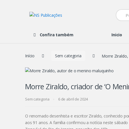
Navegação
Ir
de
para
Searc
comentários
o
for:
conteúdo
Confira também
Inicio
Início
Sem categoria
Morre Ziraldo,
Morre Ziraldo, criador de ‘O Men
Sem categoria
6 de abril de 2024
O renomado desenhista e escritor Ziraldo, conhecido p
aos 91 anos. A família confirmou a notícia neste sába