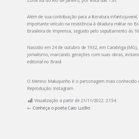
Zona Sul do Rio de Janeiro, por volta das 15h.
Além de sua contribuição para a literatura infantojuveni
importante veículo na resistência à ditadura militar no 
Brasileira de Imprensa, seguido pelo sepultamento às 1
Nascido em 24 de outubro de 1932, em Caratinga (MG), Zi
jornalismo, marcando gerações com suas obras, inclui
editorial no Brasil.
O Menino Maluquinho é o personagem mais conhecido do
Reprodução: Instagram
Visualização a partir de 21/11/2022:
2.154
Navegação
←
Conheça o poeta Caio Lucílio
de
Post