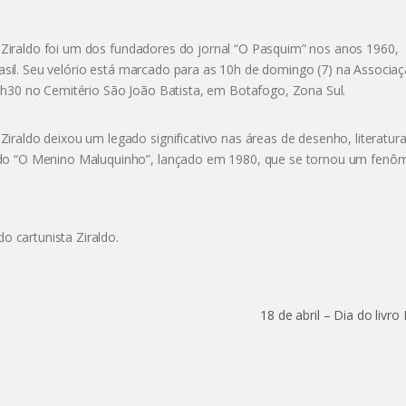
l, Ziraldo foi um dos fundadores do jornal “O Pasquim” nos anos 1960,
Brasil. Seu velório está marcado para as 10h de domingo (7) na Associa
6h30 no Cemitério São João Batista, em Botafogo, Zona Sul.
raldo deixou um legado significativo nas áreas de desenho, literatura
ndo “O Menino Maluquinho”, lançado em 1980, que se tornou um fen
 cartunista Ziraldo.
18 de abril – Dia do livro 