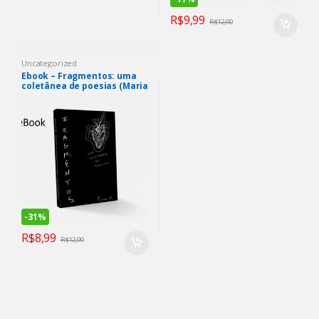
R$
9,99
R$
12,00
Uncategorized
Ebook – Fragmentos: uma
coletânea de poesias (Maria
Eduarda)
-
31%
R$
8,99
R$
12,99