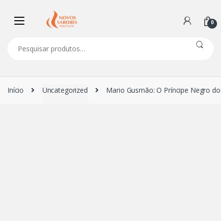
Navegação
Ir
de
para
0
comentários
o
conteúdo
Pesquisar
por:
Início
Uncategorized
Mario Gusmão: O Príncipe Negro dos