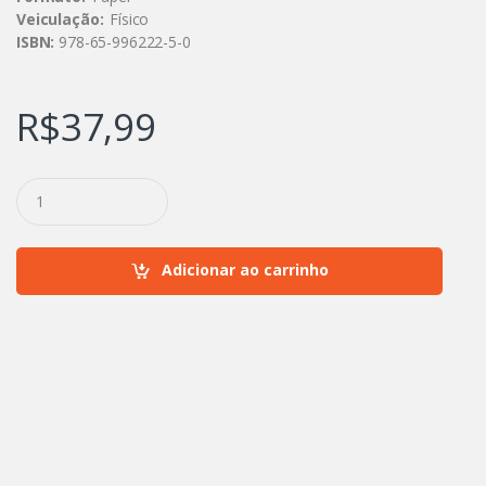
Veiculação:
Físico
ISBN:
978-65-996222-5-0
R$
37,99
Q
u
a
n
t
Adicionar ao carrinho
i
d
a
d
e