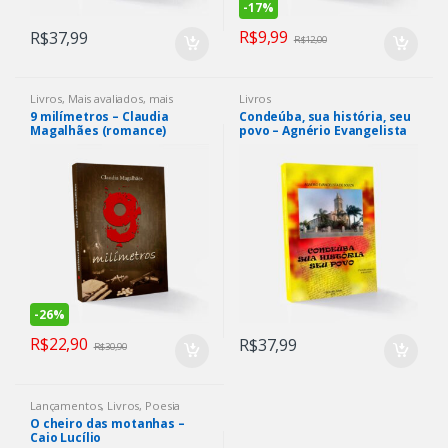
-
17%
R$
9,99
R$
37,99
R$
12,00
Livros
,
Mais avaliados
,
mais
Livros
vendidos
,
Policial
,
Romance
9 milímetros – Claudia
Condeúba, sua história, seu
Magalhães (romance)
povo – Agnério Evangelista
de Souza
-
26%
R$
22,90
R$
37,99
R$
30,90
Lançamentos
,
Livros
,
Poesia
O cheiro das motanhas –
Caio Lucílio