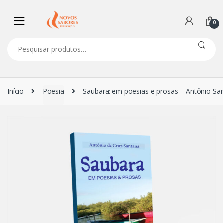
Navegação
Ir
de
para
0
comentários
o
conteúdo
Pesquisar
por:
Início
Poesia
Saubara: em poesias e prosas – Antônio Sa