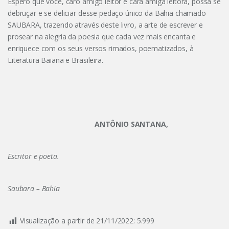
Espero que você, caro amigo leitor e cara amiga leitora, possa se
debruçar e se deliciar desse pedaço único da Bahia chamado
SAUBARA, trazendo através deste livro, a arte de escrever e
prosear na alegria da poesia que cada vez mais encanta e
enriquece com os seus versos rimados, poematizados, à
Literatura Baiana e Brasileira.
ANTÔNIO SANTANA,
Escritor e poeta.
Saubara – Bahia
Visualização a partir de 21/11/2022:
5.999