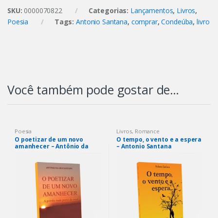
SKU:
0000070822
Categorias:
Lançamentos
,
Livros
,
Poesia
Tags:
Antonio Santana
,
comprar
,
Condeúba
,
livro
Você também pode gostar de…
Poesia
Livros
,
Romance
O poetizar de um novo
O tempo, o vento e a espera
amanhecer – Antônio da
– Antonio Santana
Cruz Santana